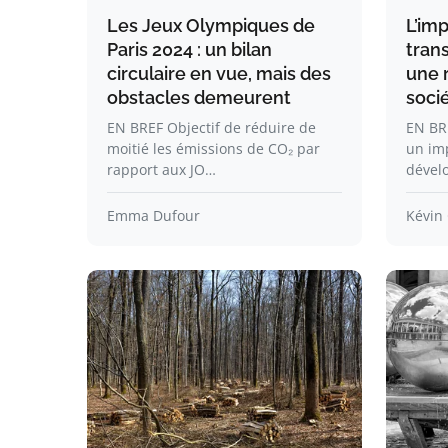
Les Jeux Olympiques de
L’im
Paris 2024 : un bilan
tran
circulaire en vue, mais des
une 
obstacles demeurent
soci
EN BREF Objectif de réduire de
EN BRE
moitié les émissions de CO₂ par
un imp
rapport aux JO…
dével
Emma Dufour
Kévin 