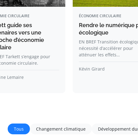
MIE CIRCULAIRE
ÉCONOMIE CIRCULAIRE
ett guide ses
Rendre le numérique 
enaires vers une
écologique
oche d’économie
EN BREF Transition écologiq
laire
nécessité d’accélérer pour
atténuer les effets…
F Tarkett s’engage pour
onomie circulaire.
Kévin Girard
ine Lemaire
Tous
Changement climatique
Développement du