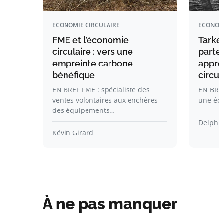
ÉCONOMIE CIRCULAIRE
ÉCONO
FME et l’économie
Tark
circulaire : vers une
part
empreinte carbone
appr
bénéfique
circu
EN BREF FME : spécialiste des
EN BRE
ventes volontaires aux enchères
une éc
des équipements…
Delph
Kévin Girard
À ne pas manquer