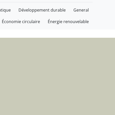
plus durable, avec bon
tique
Développement durable
General
Économie circulaire
Énergie renouvelable