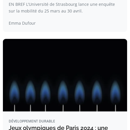
EN BREF L’Université de Strasbourg lance une enquête
sur la mobilité du 25 mars au 30 avril.
Emma Dufour
DÉVELOPPEMENT DURABLE
Jeux olympiques de Paris 2024 : une