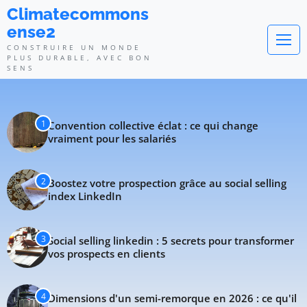
Climatecommonsense2 - Construi
Climatecommons
ense2
CONSTRUIRE UN MONDE
PLUS DURABLE, AVEC BON
SENS
1
Convention collective éclat : ce qui change
vraiment pour les salariés
2
Boostez votre prospection grâce au social selling
index LinkedIn
3
Social selling linkedin : 5 secrets pour transformer
vos prospects en clients
4
Dimensions d'un semi-remorque en 2026 : ce qu'il