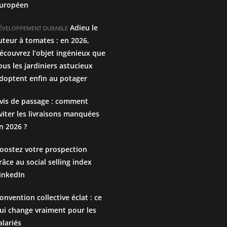
uropéen
Adieu le
ÉVELOPPEMENT DURABLE
uteur à tomates : en 2026,
écouvrez l’objet ingénieux que
ous les jardiniers astucieux
doptent enfin au potager
vis de passage : comment
viter les livraisons manquées
n 2026 ?
oostez votre prospection
râce au social selling index
inkedIn
onvention collective éclat : ce
ui change vraiment pour les
alariés