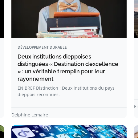
DÉVELOPPEMENT DURABLE
Deux institutions dieppoises
distinguées « Destination d’excellence
» : un véritable tremplin pour leur
rayonnement
EN BREF Distinction : Deux institutions du pays
dieppois reconnues.
E
Delphine Lemaire