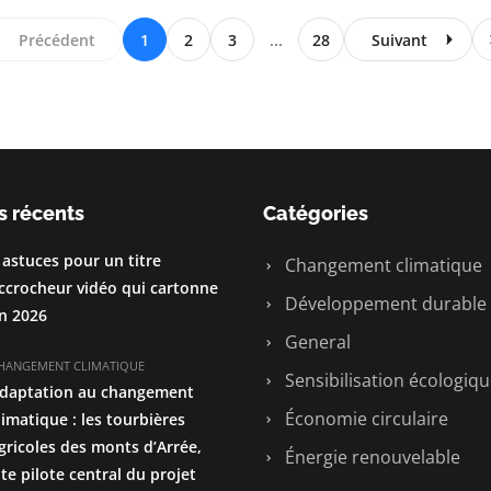
Précédent
1
2
3
...
28
Suivant
s récents
Catégories
 astuces pour un titre
Changement climatique
ccrocheur vidéo qui cartonne
Développement durable
n 2026
General
HANGEMENT CLIMATIQUE
Sensibilisation écologiq
daptation au changement
Économie circulaire
limatique : les tourbières
gricoles des monts d’Arrée,
Énergie renouvelable
ite pilote central du projet