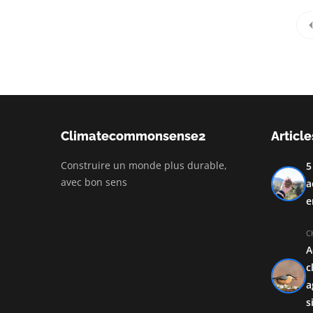
Climatecommonsense2
Article
Construire un monde plus durable,
5
avec bon sens
a
e
C
A
c
a
s