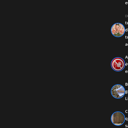
e
D
t
d
t
a
A
é
e
B
g
L
C
q
s