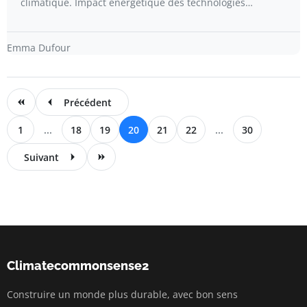
climatique. Impact énergétique des technologies…
Emma Dufour
Précédent
1
...
18
19
20
21
22
...
30
Suivant
Climatecommonsense2
Construire un monde plus durable, avec bon sens