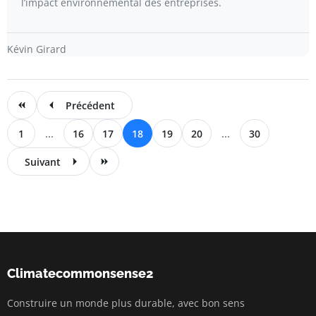
l’impact environnemental des entreprises.
Kévin Girard
Précédent
1
...
16
17
18
19
20
...
30
Suivant
Climatecommonsense2
Construire un monde plus durable, avec bon sens