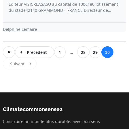
Editeur VISICREASASU au capital de 100€180 lotissement
du stade42140 GRAMMOND – FRANCE Directeur de…
Delphine Lemaire
Précédent
1
...
28
29
30
Suivant
Climatecommonsense2
Construire un monde plus durable, avec bon sens