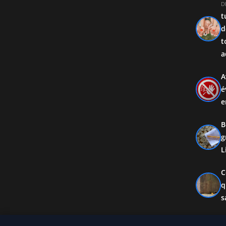
D
t
d
t
a
A
é
e
B
g
L
C
q
s