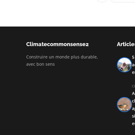
Climatecommonsense2
Article
Construire un monde plus durable,
5
avec bon sens
a
e
C
A
c
a
s
e