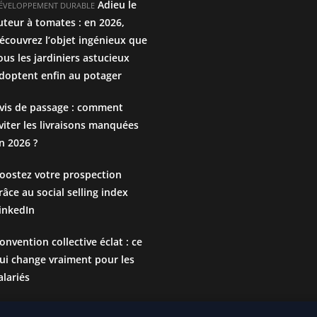
Adieu le
ÉVELOPPEMENT DURABLE
uteur à tomates : en 2026,
écouvrez l’objet ingénieux que
ous les jardiniers astucieux
doptent enfin au potager
vis de passage : comment
viter les livraisons manquées
n 2026 ?
oostez votre prospection
râce au social selling index
inkedIn
onvention collective éclat : ce
ui change vraiment pour les
alariés