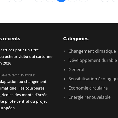
s récents
Catégories
 astuces pour un titre
Changement climatique
ccrocheur vidéo qui cartonne
Développement durable
n 2026
General
HANGEMENT CLIMATIQUE
Sensibilisation écologiq
daptation au changement
Économie circulaire
limatique : les tourbières
gricoles des monts d’Arrée,
Énergie renouvelable
ite pilote central du projet
uropéen