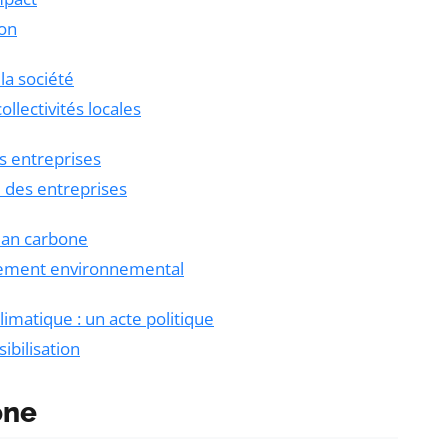
ion
la société
llectivités locales
s entreprises
e des entreprises
bilan carbone
agement environnemental
limatique : un acte politique
ibilisation
one