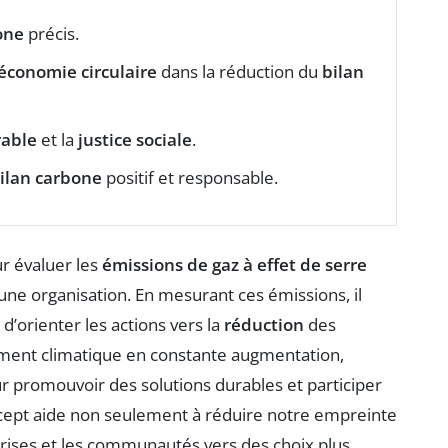
one
précis.
économie circulaire
dans la réduction du
bilan
able
et la
justice sociale
.
ilan carbone
positif et responsable.
r évaluer les
émissions de gaz à effet de serre
 une organisation. En mesurant ces émissions, il
 d’orienter les actions vers la
réduction
des
ment climatique en constante augmentation,
ur promouvoir des solutions durables et participer
cept aide non seulement à réduire notre empreinte
rises et les communautés vers des choix plus