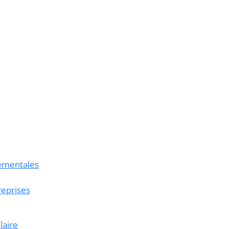
nementales
reprises
laire