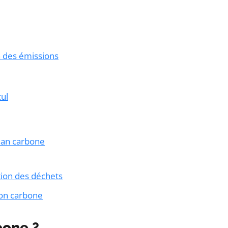
on des émissions
ul
lan carbone
tion des déchets
ion carbone
bone ?