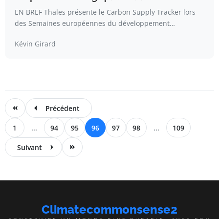
EN BREF Thales présente le Carbon Supply Tracker lors
des Semaines européennes du développement…
Kévin Girard
Précédent
1
...
94
95
96
97
98
...
109
Suivant
Climatecommonsense2