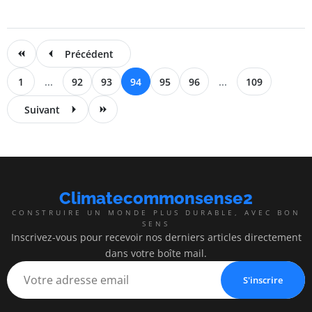
Précédent
1
...
92
93
94
95
96
...
109
Suivant
Climatecommonsense2
CONSTRUIRE UN MONDE PLUS DURABLE, AVEC BON
SENS
Inscrivez-vous pour recevoir nos derniers articles directement
dans votre boîte mail.
S'inscrire