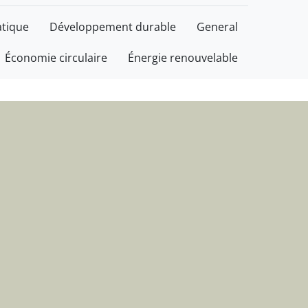
plus durable, avec bon
tique
Développement durable
General
Économie circulaire
Énergie renouvelable