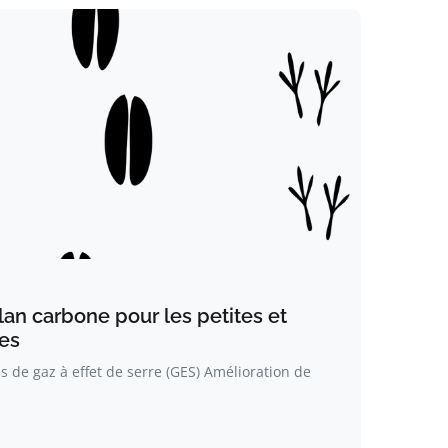
an carbone pour les petites et
es
 de gaz à effet de serre (GES) Amélioration de