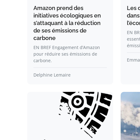
Amazon prend des
Les 
initiatives écologiques en
dans
s’attaquant à la réduction
l’éco
de ses émissions de
EN BRE
carbone
essent
émiss
EN BREF Engagement d’Amazon
pour réduire ses émissions de
Emma 
carbone.
Delphine Lemaire