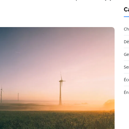
C
Ch
Dé
Ge
Se
Éc
Én