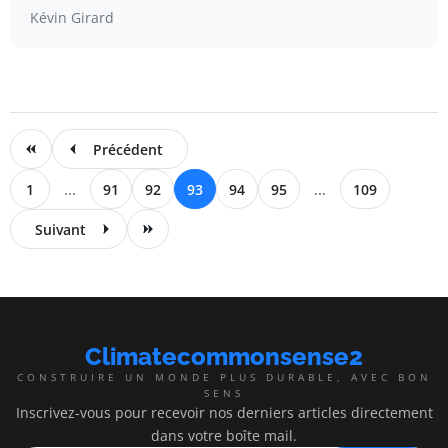
Kévin Girard
Précédent
1
...
91
92
93
94
95
...
109
Suivant
Climatecommonsense2
CONSTRUIRE UN MONDE PLUS DURABLE, AVEC BON
SENS
Inscrivez-vous pour recevoir nos derniers articles directement
dans votre boîte mail.