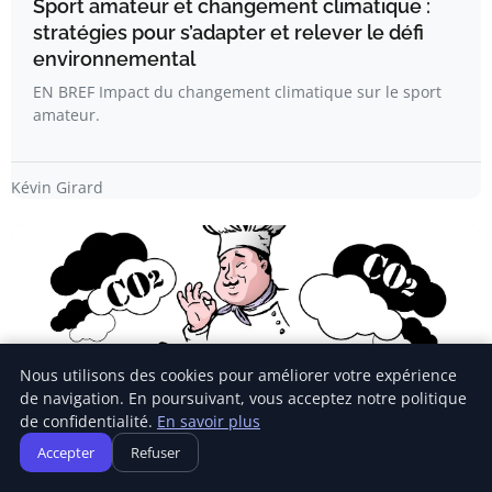
Sport amateur et changement climatique :
stratégies pour s’adapter et relever le défi
environnemental
EN BREF Impact du changement climatique sur le sport
amateur.
Kévin Girard
Nous utilisons des cookies pour améliorer votre expérience
de navigation. En poursuivant, vous acceptez notre politique
de confidentialité.
En savoir plus
Accepter
Refuser
SENSIBILISATION ÉCOLOGIQUE