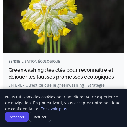
SENSIBILISATION ÉCOLOGIQUE
Greenwashing : les clés pour reconnaître et
déjouer les fausses promesses écologiques
EN BREF Qu’est-ce que le greenwashing : Stratégie
marketing trompeuse pour…
Nous utilisons des cookies pour améliorer votre expérience
de navigation. En poursuivant, vous acceptez notre politique
de confidentialité.
En savoir plus
Emma Dufour
Accepter
Refuser