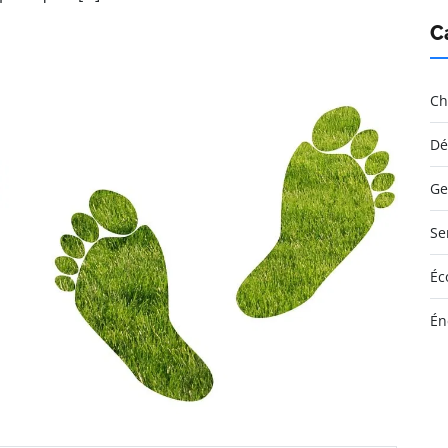
C
Ch
Dé
Ge
Se
Éc
Én