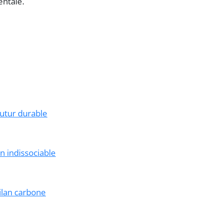
ntale.
futur durable
en indissociable
ilan carbone