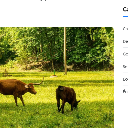
C
Ch
Dé
Ge
Se
Éc
Én