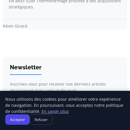
EN BREF EDM Thermoformage procède à des acquisitions
stratégiques.
Kévin Girard
Newsletter
Inscrivez-vous pour recevoir nos derniers articles
directement dans votre boîte mail.
Nous utilisons des cookies pour améliorer votre expérience
de navigation. En poursuivant, vous acceptez notre politique
de confidentialité.
En savoir plus
Accepter
Refuser
S'inscrire