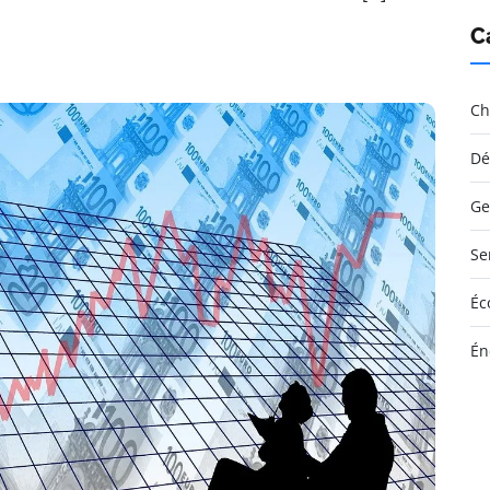
C
Ch
Dé
Ge
Se
Éc
Én