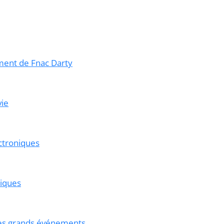
ment de Fnac Darty
vie
ectroniques
niques
es grands événements