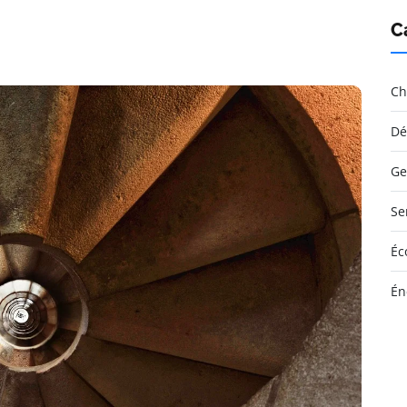
C
Ch
Dé
Ge
Se
Éc
Én