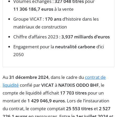
Volumes échangés :
327 048 titres
pour
11 306 186,7 euros
à la vente
Groupe VICAT :
170 ans
d’histoire dans les
matériaux de construction
Chiffre d’affaires 2023 :
3,937 milliards d’euros
Engagement pour la
neutralité carbone
d’ici
2050
Au
31 décembre 2024
, dans le cadre du
contrat de
liquidité
confié par
VICAT
à
NATIXIS ODDO BHF
, le
compte de liquidité affichait
17 703 titres
pour un
montant de
1 429 046,9 euros
. Lors de l’instauration
du contrat, le compte comptait
25 553 titres
et
2 527
226,1 euros
en ressources. Entre le
1er juillet 2024
et