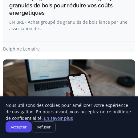
granulés de bois pour réduire vos coûts
énergétiques
EN BREF Achat groupé de granulés de bois lancé par une
association de…
Delphine Lemaire
Nous utilisons des cookies pour améliorer votre expérience
de navigation. En poursuivant, vous acceptez notre politique
de confidentialité.
En savoir plus
Accepter
Refuser
ÉNERGIE RENOUVELABLE