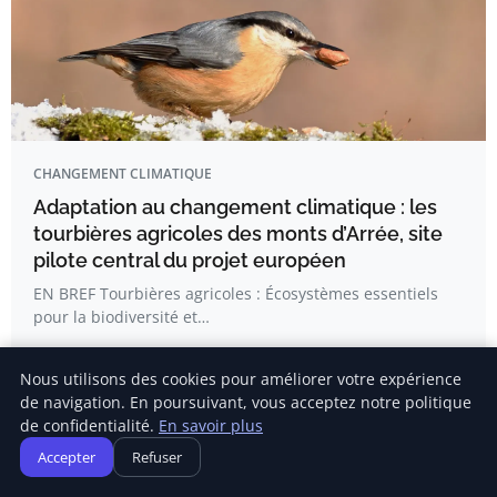
CHANGEMENT CLIMATIQUE
Adaptation au changement climatique : les
tourbières agricoles des monts d’Arrée, site
pilote central du projet européen
EN BREF Tourbières agricoles : Écosystèmes essentiels
pour la biodiversité et…
Nous utilisons des cookies pour améliorer votre expérience
Emma Dufour
de navigation. En poursuivant, vous acceptez notre politique
de confidentialité.
En savoir plus
Accepter
Refuser