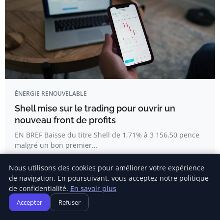
ÉNERGIE RENOUVELABLE
Shell mise sur le trading pour ouvrir un
nouveau front de profits
EN BREF Baisse du titre Shell de 1,71% à 3 156,50 pence
malgré un bon premier…
Nous utilisons des cookies pour améliorer votre expérience
Delphine Lemaire
de navigation. En poursuivant, vous acceptez notre politique
de confidentialité.
En savoir plus
Accepter
Refuser