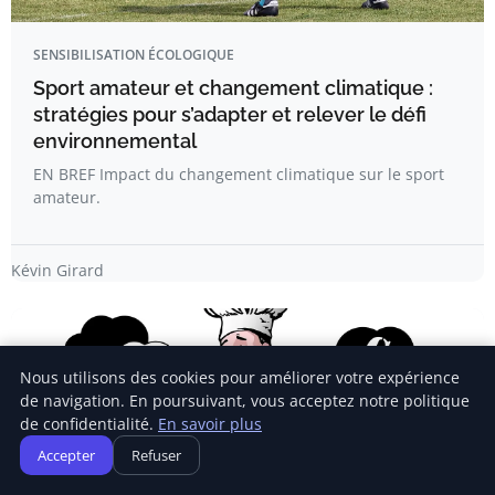
SENSIBILISATION ÉCOLOGIQUE
Sport amateur et changement climatique :
stratégies pour s’adapter et relever le défi
environnemental
EN BREF Impact du changement climatique sur le sport
amateur.
Kévin Girard
Nous utilisons des cookies pour améliorer votre expérience
de navigation. En poursuivant, vous acceptez notre politique
de confidentialité.
En savoir plus
Accepter
Refuser