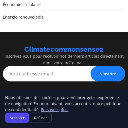
Économie circulaire
Énergie renouvelable
Climatecommonsense2
Inscrivez-vous pour recevoir nos derniers articles directement
dans votre boîte mail.
S'inscrire
Nous utilisons des cookies pour améliorer votre expérience
Climatecommonsense2
de navigation. En poursuivant, vous acceptez notre politique
de confidentialité.
En savoir plus
Construire un monde plus durable, avec bon sens
Accepter
Refuser