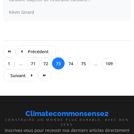
Kévin Girard
Précédent
1
...
71
72
73
74
75
...
109
Suivant
Climatecommonsense2
CONSTRUIRE UN MONDE PLUS DURABLE, AVEC BON
SENS
Inscrivez-vous pour recevoir nos derniers articles directement