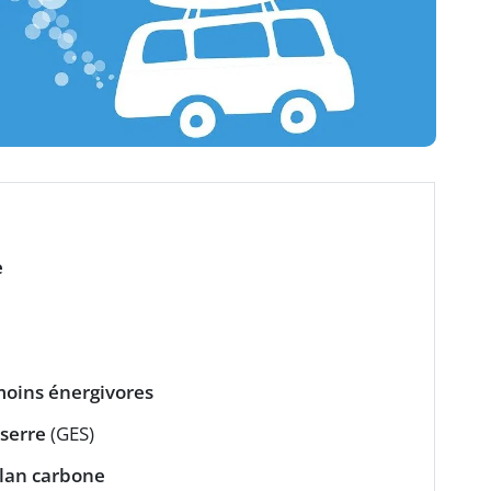
e
oins énergivores
 serre
(GES)
ilan carbone