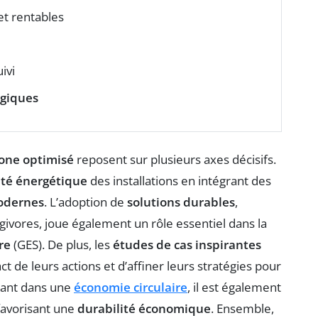
et rentables
ivi
ogiques
bone optimisé
reposent sur plusieurs axes décisifs.
cité énergétique
des installations en intégrant des
odernes
. L’adoption de
solutions durables
,
ivores, joue également un rôle essentiel dans la
re
(GES). De plus, les
études de cas inspirantes
 de leurs actions et d’affiner leurs stratégies pour
eant dans une
économie circulaire
, il est également
 favorisant une
durabilité économique
. Ensemble,