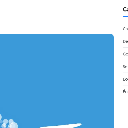
C
Ch
Dé
Ge
Se
Éc
Én