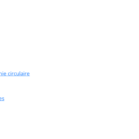
e circulaire
es