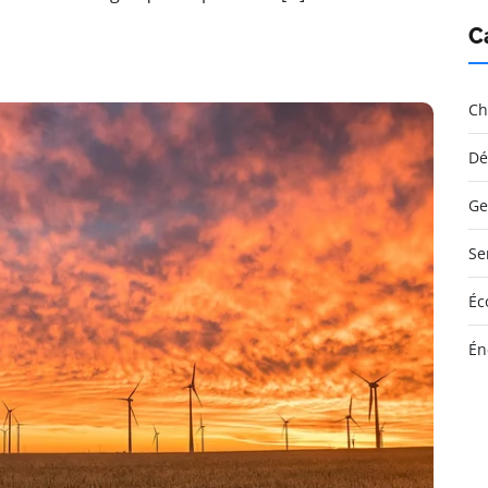
C
Ch
Dé
Ge
Se
Éc
Én