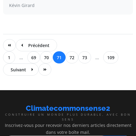
Kévin Girard
Précédent
1
...
69
70
71
72
73
...
109
Suivant
Climatecommonsense2
CONSTRUIRE UN MONDE PLUS DURABLE, AVEC BON
SENS
Inscrivez-vous pour recevoir nos derniers articles directement
dans votre boîte mail.