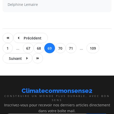
Delphine Lemaire
Précédent
1
...
67
68
69
70
71
...
109
Suivant
Climatecommonsense2
CONSTRUIRE UN MONDE PLUS DURABLE, AVEC BON
SENS
Inscrivez-vous pour recevoir nos derniers articles directement
dans votre boîte mail.