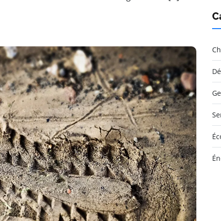
C
Ch
Dé
Ge
Se
Éc
Én