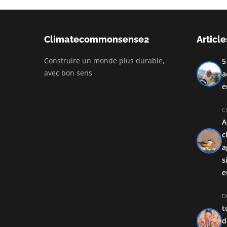
Climatecommonsense2
Article
Construire un monde plus durable,
5
avec bon sens
a
e
C
A
c
a
s
e
D
t
d