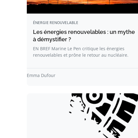
ÉNERGIE RENOUVELABLE
Les énergies renouvelables : un mythe
à démystifier ?
EN BREF Marine Le Pen critique les énergies
renouvelables et prône le retour au nucléaire.
Emma Dufour