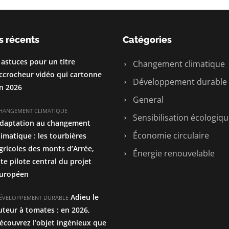
s récents
Catégories
 astuces pour un titre
Changement climatique
ccrocheur vidéo qui cartonne
Développement durable
n 2026
General
HANGEMENT CLIMATIQUE
Sensibilisation écologiq
daptation au changement
Économie circulaire
limatique : les tourbières
gricoles des monts d’Arrée,
Énergie renouvelable
ite pilote central du projet
uropéen
Adieu le
ÉVELOPPEMENT DURABLE
uteur à tomates : en 2026,
écouvrez l’objet ingénieux que