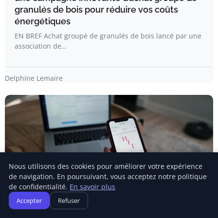
granulés de bois pour réduire vos coûts
énergétiques
EN BREF Achat groupé de granulés de bois lancé par une
association de…
Delphine Lemaire
Nous utilisons des cookies pour améliorer votre expérience
de navigation. En poursuivant, vous acceptez notre politique
de confidentialité.
En savoir plus
Accepter
Refuser
ÉNERGIE RENOUVELABLE