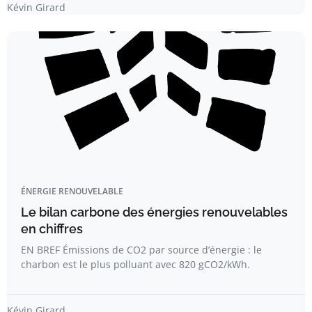
Kévin Girard
ÉNERGIE RENOUVELABLE
Le bilan carbone des énergies renouvelables
en chiffres
EN BREF Émissions de CO2 par source d’énergie : le
charbon est le plus polluant avec 820 gCO2/kWh.
Kévin Girard