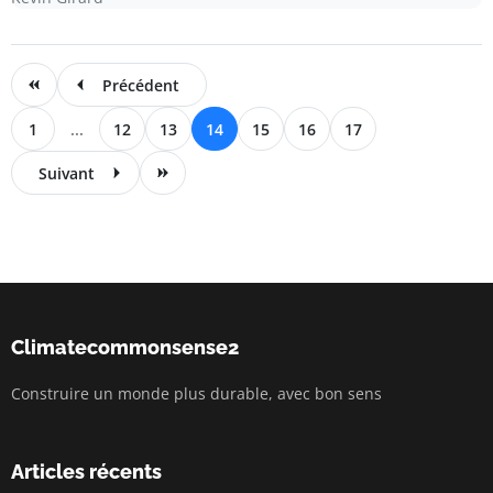
Précédent
1
...
12
13
14
15
16
17
Suivant
Climatecommonsense2
Construire un monde plus durable, avec bon sens
Articles récents