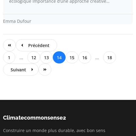
écologique Importance d’une approche créative…
Emma Dufour
Précédent
1
...
12
13
14
15
16
...
18
Suivant
Climatecommonsense2
Construire un monde plus durable, avec bon sens