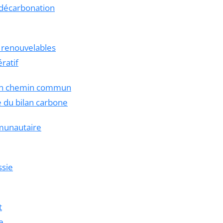
 décarbonation
s renouvelables
ratif
: un chemin commun
e du bilan carbone
mmunautaire
ssie
t
e