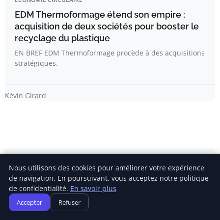
EDM Thermoformage étend son empire :
acquisition de deux sociétés pour booster le
recyclage du plastique
EN BREF EDM Thermoformage procède à des acquisitions
stratégiques.
Kévin Girard
Newsletter
Nous utilisons des cookies pour améliorer votre expérience
de navigation. En poursuivant, vous acceptez notre politique
de confidentialité.
En savoir plus
Inscrivez-vous pour recevoir nos derniers articles
Accepter
Refuser
directement dans votre boîte mail.