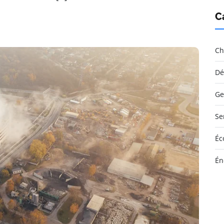
C
Ch
Dé
Ge
Se
Éc
Én