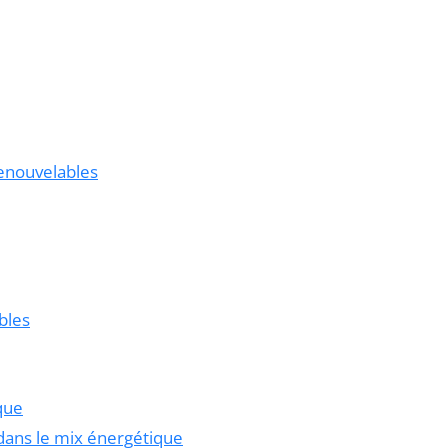
renouvelables
bles
ique
dans le mix énergétique