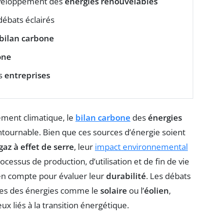
développement des
énergies renouvelables
débats éclairés
bilan carbone
one
es
entreprises
fement climatique, le
bilan carbone
des
énergies
ntournable. Bien que ces sources d’énergie soient
az à effet de serre
, leur
impact environnemental
cessus de production, d’utilisation et de fin de vie
 en compte pour évaluer leur
durabilité
. Les débats
mites des énergies comme le
solaire
ou l’
éolien
,
ux liés à la transition énergétique.