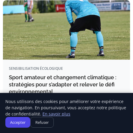
SENSIBILISATION ÉCOLOGIQUE
Sport amateur et changement climatique :
stratégies pour s’adapter et relever le défi
environnemental
EN BREF Impact du changement climatique sur le sport
Nous utilisons des cookies pour améliorer votre expérience
amateur.
de navigation. En poursuivant, vous acceptez notre politique
de confidentialité.
En savoir plus
Accepter
Refuser
Kévin Girard