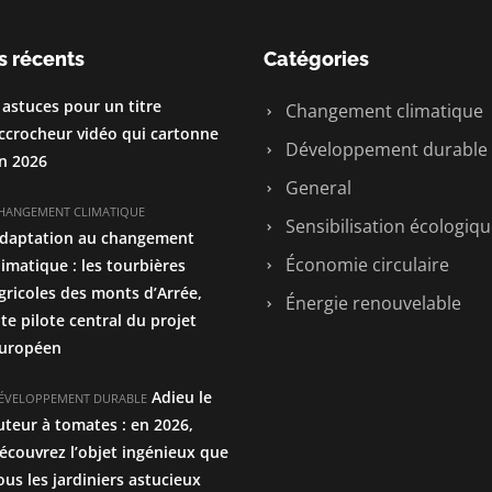
s récents
Catégories
 astuces pour un titre
Changement climatique
ccrocheur vidéo qui cartonne
Développement durable
n 2026
General
HANGEMENT CLIMATIQUE
Sensibilisation écologiq
daptation au changement
Économie circulaire
limatique : les tourbières
gricoles des monts d’Arrée,
Énergie renouvelable
ite pilote central du projet
uropéen
Adieu le
ÉVELOPPEMENT DURABLE
uteur à tomates : en 2026,
écouvrez l’objet ingénieux que
ous les jardiniers astucieux