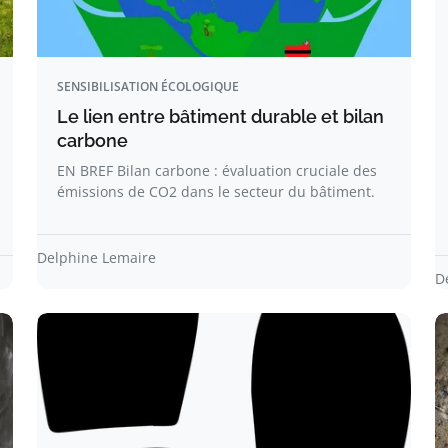
SENSIBILISATION ÉCOLOGIQUE
Le lien entre bâtiment durable et bilan
carbone
EN BREF Bilan carbone : évaluation cruciale des
émissions de CO2 dans le secteur du bâtiment.
Delphine Lemaire
D