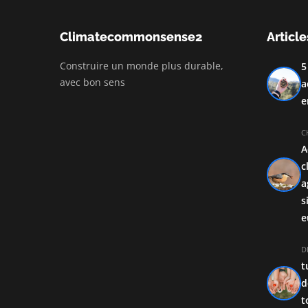
Climatecommonsense2
Article
Construire un monde plus durable,
5
avec bon sens
a
e
C
A
c
a
s
e
D
t
d
t