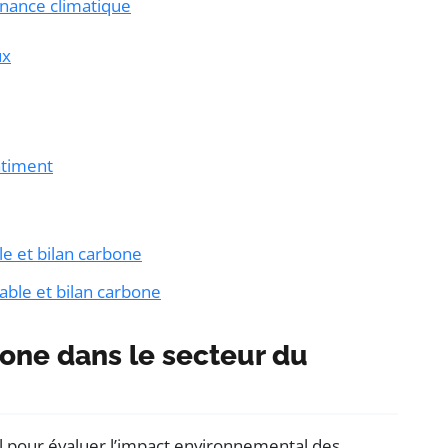
rnance climatique
ux
âtiment
le et bilan carbone
able et bilan carbone
bone dans le secteur du
l pour évaluer l’impact environnemental des