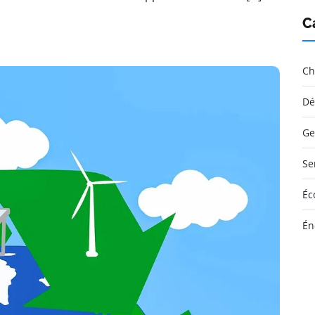
C
Ch
Dé
Ge
Se
Éc
Én