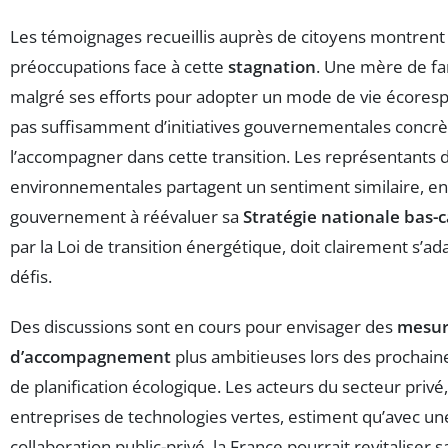
Les témoignages recueillis auprès de citoyens montren
préoccupations face à cette
stagnation
. Une mère de f
malgré ses efforts pour adopter un mode de vie écorespo
pas suffisamment d’initiatives gouvernementales concr
l’accompagner dans cette transition. Les représentants
environnementales partagent un sentiment similaire, en
gouvernement à réévaluer sa
Stratégie nationale bas-
par la Loi de transition énergétique, doit clairement s’
défis.
Des discussions sont en cours pour envisager des
mesur
d’accompagnement
plus ambitieuses lors des prochain
de planification écologique. Les acteurs du secteur priv
entreprises de technologies vertes, estiment qu’avec un
collaboration public-privé, la France pourrait revitaliser s