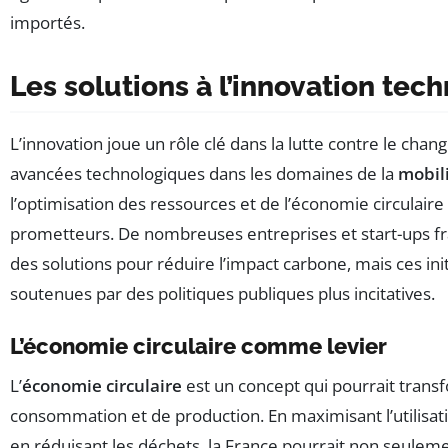
importés.
Les solutions à l’innovation tec
L’innovation joue un rôle clé dans la lutte contre le cha
avancées technologiques dans les domaines de la
mobili
l’optimisation des ressources et de l’économie circulaire
prometteurs. De nombreuses entreprises et start-ups fra
des solutions pour réduire l’impact carbone, mais ces init
soutenues par des politiques publiques plus incitatives.
L’économie circulaire comme levier
L’
économie circulaire
est un concept qui pourrait tran
consommation et de production. En maximisant l’utilisat
en réduisant les déchets, la France pourrait non seulem