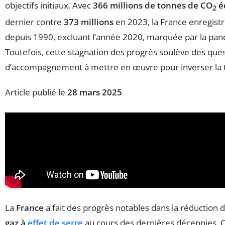
objectifs initiaux. Avec
366 millions de tonnes de CO
é
2
dernier contre
373 millions
en 2023, la France enregistr
depuis 1990, excluant l’année 2020, marquée par la pa
Toutefois, cette stagnation des progrès soulève des que
d’accompagnement à mettre en œuvre pour inverser la 
Article publié le
28 mars 2025
La
France
a fait des progrès notables dans la réduction 
gaz à
effet de serre
au cours des dernières décennies. 