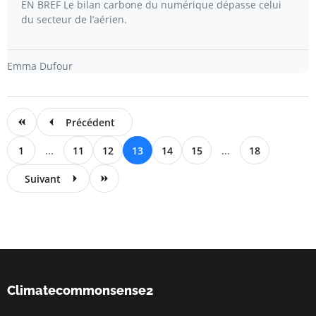
EN BREF Le bilan carbone du numérique dépasse celui
du secteur de l’aérien.
Emma Dufour
Précédent
1
...
11
12
13
14
15
...
18
Suivant
Climatecommonsense2