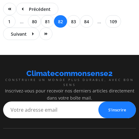
Précédent
1
...
80
81
82
83
84
...
109
Suivant
Climatecommonsense2
CONSTRUIRE UN MONDE PLUS DURABLE, AVEC BON
SENS
Inscrivez-vous pour recevoir nos derniers articles directement
dans votre boîte mail.
S'inscrire