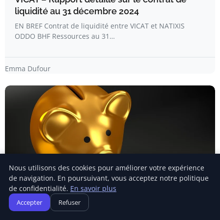
liquidité au 31 décembre 2024
EN BREF Contrat de liquidité entre VICAT et NATIXIS
ODDO BHF Ressources au 31…
Emma Dufour
Nous utilisons des cookies pour améliorer votre expérience
de navigation. En poursuivant, vous acceptez notre politique
de confidentialité.
En savoir plus
ÉCONOMIE CIRCULAIRE
Accepter
Refuser
Des géologues américains révèlent un