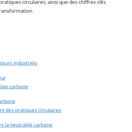
atiques circulaires, ainsi que des chiffres clés
ransformation.
teurs industriels
eur
bilan carbone
carbone
t des pratiques circulaires
s la neutralité carbone