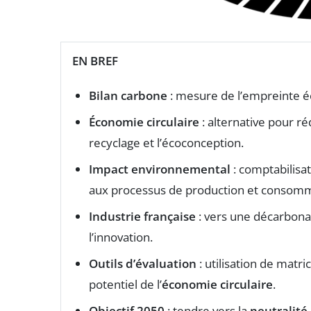
EN BREF
Bilan carbone
: mesure de l’empreinte éco
Économie circulaire
: alternative pour ré
recyclage et l’écoconception.
Impact environnemental
: comptabilisa
aux processus de production et consomm
Industrie française
: vers une décarbonati
l’innovation.
Outils d’évaluation
: utilisation de matr
potentiel de l’
économie circulaire
.
Objectif 2050
: tendre vers la
neutralité