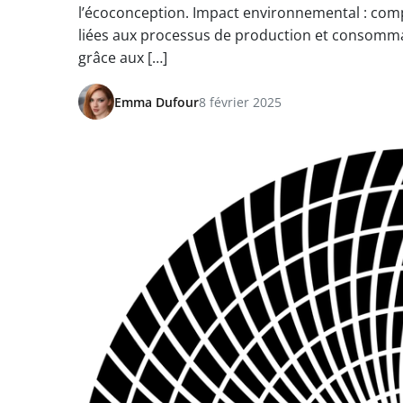
l’écoconception. Impact environnemental : compt
liées aux processus de production et consommat
grâce aux […]
Emma Dufour
8 février 2025