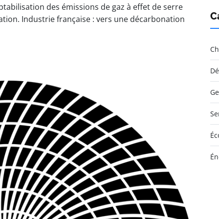
abilisation des émissions de gaz à effet de serre
C
ion. Industrie française : vers une décarbonation
Ch
Dé
Ge
Se
Éc
Én