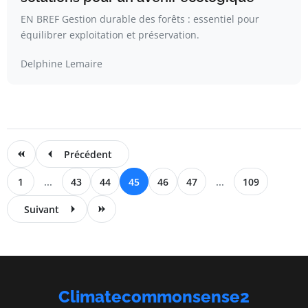
EN BREF Gestion durable des forêts : essentiel pour
équilibrer exploitation et préservation.
Delphine Lemaire
Précédent
1
...
43
44
45
46
47
...
109
Suivant
Climatecommonsense2